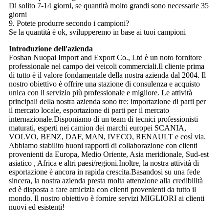
Di solito 7-14 giorni, se quantità molto grandi sono necessarie 35
giorni
9. Potete produrre secondo i campioni?
Se la quantità è ok, svilupperemo in base ai tuoi campioni
Introduzione dell'azienda
Foshan Nuopai Import and Export Co., Ltd è un noto fornitore
professionale nel campo dei veicoli commerciali.Il cliente prima
di tutto è il valore fondamentale della nostra azienda dal 2004. Il
nostro obiettivo è offrire una stazione di consulenza e acquisto
unica con il servizio più professionale e migliore. Le attività
principali della nostra azienda sono tre: importazione di parti per
il mercato locale, esportazione di parti per il mercato
internazionale.Disponiamo di un team di tecnici professionisti
maturati, esperti nei camion dei marchi europei SCANIA,
VOLVO, BENZ, DAF, MAN, IVECO, RENAULT e così via.
Abbiamo stabilito buoni rapporti di collaborazione con clienti
provenienti da Europa, Medio Oriente, Asia meridionale, Sud-est
asiatico , Africa e altri paesi/regioni.Inoltre, la nostra attività di
esportazione è ancora in rapida crescita.Basandosi su una fede
sincera, la nostra azienda presta molta attenzione alla credibilità
ed è disposta a fare amicizia con clienti provenienti da tutto il
mondo. Il nostro obiettivo è fornire servizi MIGLIORI ai clienti
nuovi ed esistenti!