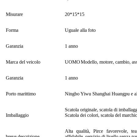
Misurare
20*15*15
Forma
Uguale alla foto
Garanzia
1 anno
Marca del veicolo
UOMO
Modello, motore, cambio, ass
Garanzia
1 anno
Porto marittimo
Ningbo Yiwu Shanghai Huangpu e altr
Scatola originale, scatola di imballag
Imballaggio
Scatola dei colori, scatola del marchio
Alta qualità, Pirce favorevole, te
breve descrizione
affidabile, servizio di livello senza pa