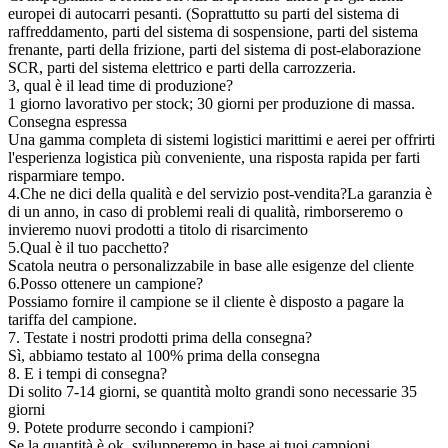
europei di autocarri pesanti. (Soprattutto su parti del sistema di
raffreddamento, parti del sistema di sospensione, parti del sistema
frenante, parti della frizione, parti del sistema di post-elaborazione
SCR, parti del sistema elettrico e parti della carrozzeria.
3, qual è il lead time di produzione?
1 giorno lavorativo per stock; 30 giorni per produzione di massa.
Consegna espressa
Una gamma completa di sistemi logistici marittimi e aerei per offrirti
l'esperienza logistica più conveniente, una risposta rapida per farti
risparmiare tempo.
4.Che ne dici della qualità e del servizio post-vendita?La garanzia è
di un anno, in caso di problemi reali di qualità, rimborseremo o
invieremo nuovi prodotti a titolo di risarcimento
5.Qual è il tuo pacchetto?
Scatola neutra o personalizzabile in base alle esigenze del cliente
6.Posso ottenere un campione?
Possiamo fornire il campione se il cliente è disposto a pagare la
tariffa del campione.
7. Testate i nostri prodotti prima della consegna?
Sì, abbiamo testato al 100% prima della consegna
8. E i tempi di consegna?
Di solito 7-14 giorni, se quantità molto grandi sono necessarie 35
giorni
9. Potete produrre secondo i campioni?
Se la quantità è ok, svilupperemo in base ai tuoi campioni