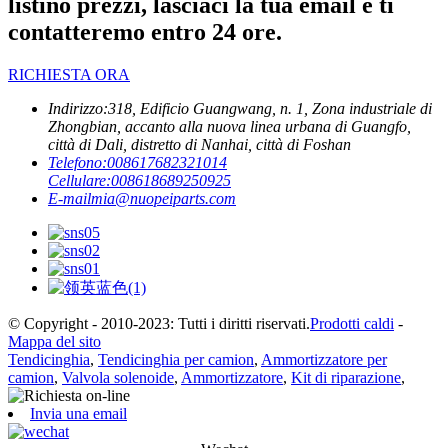
listino prezzi, lasciaci la tua email e ti
contatteremo entro 24 ore.
RICHIESTA ORA
Indirizzo:
318, Edificio Guangwang, n. 1, Zona industriale di
Zhongbian, accanto alla nuova linea urbana di Guangfo,
città di Dali, distretto di Nanhai, città di Foshan
Telefono:
008617682321014
Cellulare:
008618689250925
E-mail
mia@nuopeiparts.com
© Copyright - 2010-2023: Tutti i diritti riservati.
Prodotti caldi
-
Mappa del sito
Tendicinghia
,
Tendicinghia per camion
,
Ammortizzatore per
camion
,
Valvola solenoide
,
Ammortizzatore
,
Kit di riparazione
,
Invia una email