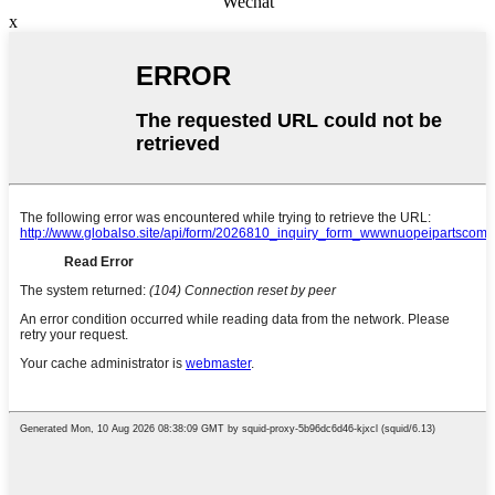
Wechat
x