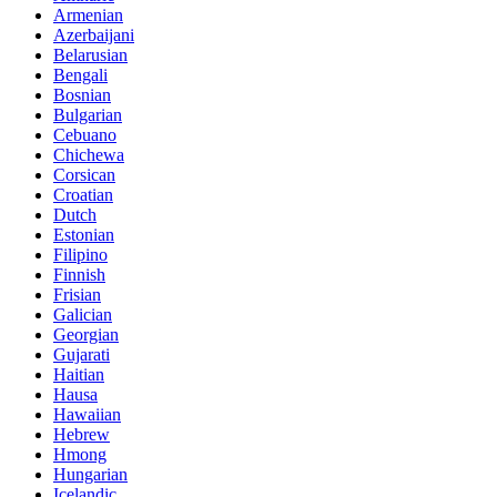
Armenian
Azerbaijani
Belarusian
Bengali
Bosnian
Bulgarian
Cebuano
Chichewa
Corsican
Croatian
Dutch
Estonian
Filipino
Finnish
Frisian
Galician
Georgian
Gujarati
Haitian
Hausa
Hawaiian
Hebrew
Hmong
Hungarian
Icelandic