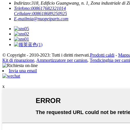
Indirizzo:
318, Edificio Guangwang, n. 1, Zona industriale di Zh
Telefono:
008617682321014
Cellulare:
008618689250925
E-mail
mia@nuopeiparts.com
© Copyright - 2010-2023: Tutti i diritti riservati.
Prodotti caldi
-
Mappa 
Kit di riparazione
,
Ammortizzatore per camion
,
Tendicinghia per cam
Invia una email
x