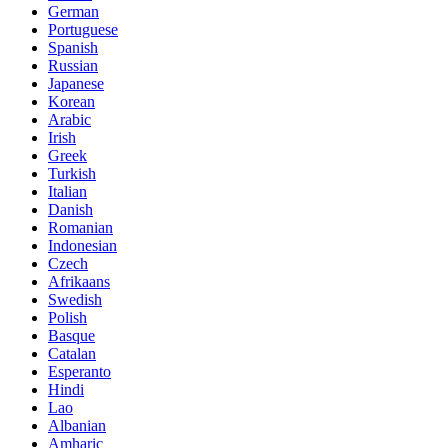
German
Portuguese
Spanish
Russian
Japanese
Korean
Arabic
Irish
Greek
Turkish
Italian
Danish
Romanian
Indonesian
Czech
Afrikaans
Swedish
Polish
Basque
Catalan
Esperanto
Hindi
Lao
Albanian
Amharic