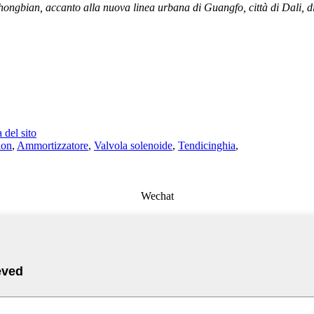
ongbian, accanto alla nuova linea urbana di Guangfo, città di Dali, di
del sito
ion
,
Ammortizzatore
,
Valvola solenoide
,
Tendicinghia
,
Wechat