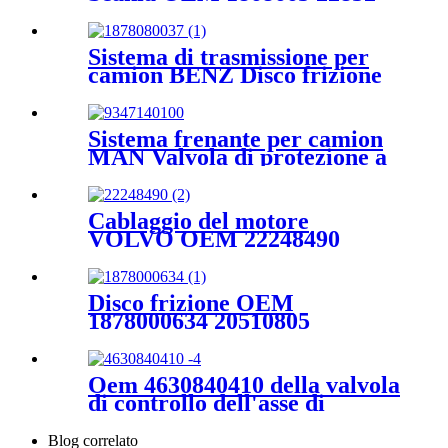
bullone prigioniero ruota
Sistema di trasmissione per
camion BENZ Disco frizione
in rame OEM 1878080037
disco frizione frizione
Sistema frenante per camion
MAN Valvola di protezione a
quattro circuiti Oem
9347140100 81521516083
81521516082 Valvola di
Cablaggio del motore
protezione a quattro vie
VOLVO OEM 22248490
7422248490 990528 785347607
22347607 per il cablaggio del
camion Collegare il cavo
Disco frizione OEM
1878000634 20510805
20525018 20577448 20891853
20891854 20918475 di rame
del disco della frizione del
Oem 4630840410 della valvola
camion di VOLVO
di controllo dell'asse di
sollevamento del sistema del
freno pneumatico del camion
Blog correlato