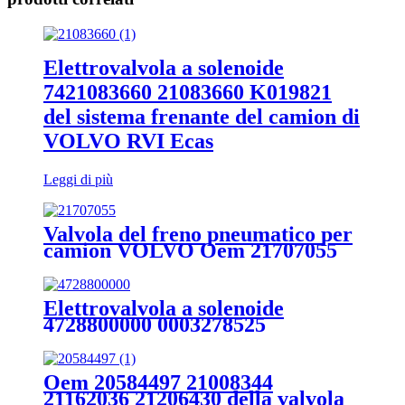
Elettrovalvola a solenoide
7421083660 21083660 K019821
del sistema frenante del camion di
VOLVO RVI Ecas
Leggi di più
Valvola del freno pneumatico per
camion VOLVO Oem 21707055
20451967 20512836 20561888
20741660 20994250 21379051
21991154 20837594 Elettrovalvola
Elettrovalvola a solenoide
a solenoide
4728800000 0003278525
A0003278525 di Ecas del camion
del benz
Oem 20584497 21008344
21162036 21206430 della valvola