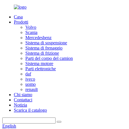
Casa
Prodotti
Volvo
Scania
Mercedesbenz
Sistema di sospensione
Sistema di frenaggio
Sistema di frizione
Parti del corpo del camion
Sistema motore
Parti elettroniche
daf
iveco
uomo
renault
Chi siamo
Contattaci
Notizia
Scarica il catalogo
English