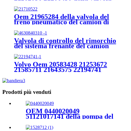
del freno pneumatico di VOLVO
per l'elettrovalvola del camion
Oem 21965284 della valvola del
freno pneumatico del camion di
Volvo 22327072 21710522
21965253 22327063 elettrovalvola
a solenoide
Valvola di controllo del rimorchio
del sistema frenante del camion
BENZ Oem 4630840410
4630840310 515004989
5058203500 elettrovalvola a
Volvo Oem 20583428 21253672
solenoide
21585711 21643575 22194741
Sensore di livello in altezza per
valvola di livello del camion
Prodotti più venduti
OEM 0440020049
51121017141 della pompa del
carburante del motore diesel
dell'UOMO per la pompa di