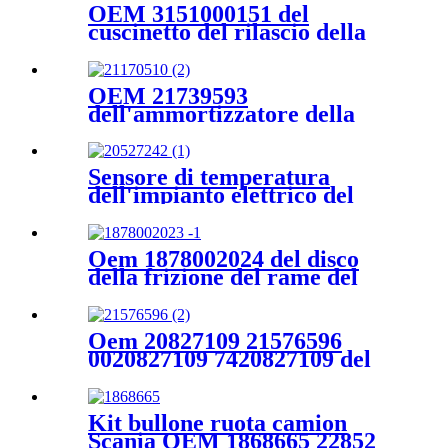
alimentazione del camion
OEM 3151000151 del
cuscinetto del rilascio della
frizione del camion di Scania
10571316 1479576 1499770
1728165 1749125 1851631
OEM 21739593
2164195 2274550 2548347
dell'ammortizzatore della
sospensione del camion di
VOLVO 22040665
ammortizzatori della cabina
Sensore di temperatura
dell'impianto elettrico del
camion Volvo oem
81274200098 20527242
Oem 1878002024 del disco
della frizione del rame del
sistema di trasmissione del
camion del benz piatto di
attrito della frizione
Oem 20827109 21576596
1878002023
0020827109 7420827109 del
tendicinghia del sistema di
raffreddamento del camion di
Volvo
Kit bullone ruota camion
Scania OEM 1868665 22852