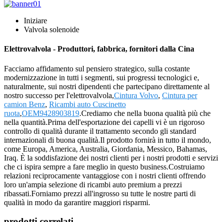
Iniziare
Valvola solenoide
Elettrovalvola - Produttori, fabbrica, fornitori dalla Cina
Facciamo affidamento sul pensiero strategico, sulla costante
modernizzazione in tutti i segmenti, sui progressi tecnologici e,
naturalmente, sui nostri dipendenti che partecipano direttamente al
nostro successo per l'elettrovalvola,
Cintura Volvo
,
Cintura per
camion Benz
,
Ricambi auto Cuscinetto
ruota
,
OEM9428903819
.Crediamo che nella buona qualità più che
nella quantità.Prima dell'esportazione dei capelli vi è un rigoroso
controllo di qualità durante il trattamento secondo gli standard
internazionali di buona qualità.Il prodotto fornirà in tutto il mondo,
come Europa, America, Australia, Giordania, Messico, Bahamas,
Iraq. È la soddisfazione dei nostri clienti per i nostri prodotti e servizi
che ci ispira sempre a fare meglio in questo business.Costruiamo
relazioni reciprocamente vantaggiose con i nostri clienti offrendo
loro un'ampia selezione di ricambi auto premium a prezzi
ribassati.Forniamo prezzi all'ingrosso su tutte le nostre parti di
qualità in modo da garantire maggiori risparmi.
prodotti correlati