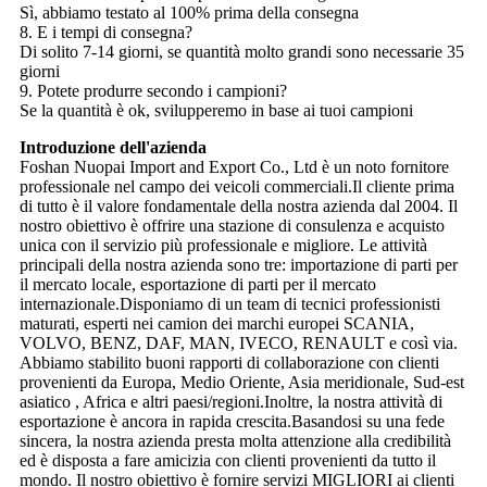
Sì, abbiamo testato al 100% prima della consegna
8. E i tempi di consegna?
Di solito 7-14 giorni, se quantità molto grandi sono necessarie 35
giorni
9. Potete produrre secondo i campioni?
Se la quantità è ok, svilupperemo in base ai tuoi campioni
Introduzione dell'azienda
Foshan Nuopai Import and Export Co., Ltd è un noto fornitore
professionale nel campo dei veicoli commerciali.Il cliente prima
di tutto è il valore fondamentale della nostra azienda dal 2004. Il
nostro obiettivo è offrire una stazione di consulenza e acquisto
unica con il servizio più professionale e migliore. Le attività
principali della nostra azienda sono tre: importazione di parti per
il mercato locale, esportazione di parti per il mercato
internazionale.Disponiamo di un team di tecnici professionisti
maturati, esperti nei camion dei marchi europei SCANIA,
VOLVO, BENZ, DAF, MAN, IVECO, RENAULT e così via.
Abbiamo stabilito buoni rapporti di collaborazione con clienti
provenienti da Europa, Medio Oriente, Asia meridionale, Sud-est
asiatico , Africa e altri paesi/regioni.Inoltre, la nostra attività di
esportazione è ancora in rapida crescita.Basandosi su una fede
sincera, la nostra azienda presta molta attenzione alla credibilità
ed è disposta a fare amicizia con clienti provenienti da tutto il
mondo. Il nostro obiettivo è fornire servizi MIGLIORI ai clienti