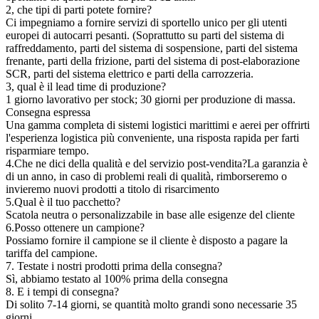
2, che tipi di parti potete fornire?
Ci impegniamo a fornire servizi di sportello unico per gli utenti
europei di autocarri pesanti. (Soprattutto su parti del sistema di
raffreddamento, parti del sistema di sospensione, parti del sistema
frenante, parti della frizione, parti del sistema di post-elaborazione
SCR, parti del sistema elettrico e parti della carrozzeria.
3, qual è il lead time di produzione?
1 giorno lavorativo per stock; 30 giorni per produzione di massa.
Consegna espressa
Una gamma completa di sistemi logistici marittimi e aerei per offrirti
l'esperienza logistica più conveniente, una risposta rapida per farti
risparmiare tempo.
4.Che ne dici della qualità e del servizio post-vendita?La garanzia è
di un anno, in caso di problemi reali di qualità, rimborseremo o
invieremo nuovi prodotti a titolo di risarcimento
5.Qual è il tuo pacchetto?
Scatola neutra o personalizzabile in base alle esigenze del cliente
6.Posso ottenere un campione?
Possiamo fornire il campione se il cliente è disposto a pagare la
tariffa del campione.
7. Testate i nostri prodotti prima della consegna?
Sì, abbiamo testato al 100% prima della consegna
8. E i tempi di consegna?
Di solito 7-14 giorni, se quantità molto grandi sono necessarie 35
giorni