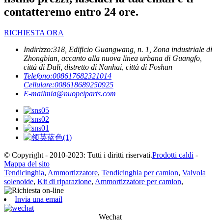
contatteremo entro 24 ore.
RICHIESTA ORA
Indirizzo:
318, Edificio Guangwang, n. 1, Zona industriale di
Zhongbian, accanto alla nuova linea urbana di Guangfo,
città di Dali, distretto di Nanhai, città di Foshan
Telefono:
008617682321014
Cellulare:
008618689250925
E-mail
mia@nuopeiparts.com
© Copyright - 2010-2023: Tutti i diritti riservati.
Prodotti caldi
-
Mappa del sito
Tendicinghia
,
Ammortizzatore
,
Tendicinghia per camion
,
Valvola
solenoide
,
Kit di riparazione
,
Ammortizzatore per camion
,
Invia una email
Wechat