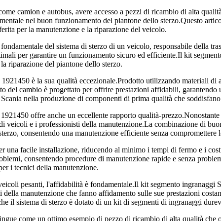
 come camion e autobus, avere accesso a pezzi di ricambio di alta qualit
tale nel buon funzionamento del piantone dello sterzo.Questo articolo 
ferita per la manutenzione e la riparazione del veicolo.
 fondamentale del sistema di sterzo di un veicolo, responsabile della tr
timali per garantire un funzionamento sicuro ed efficiente.Il kit segmen
la riparazione del piantone dello sterzo.
921450 è la sua qualità eccezionale.Prodotto utilizzando materiali di alt
to del cambio è progettato per offrire prestazioni affidabili, garantendo 
di Scania nella produzione di componenti di prima qualità che soddisfano 
a 1921450 offre anche un eccellente rapporto qualità-prezzo.Nonostante l
 di veicoli e i professionisti della manutenzione.La combinazione di bu
o sterzo, consentendo una manutenzione efficiente senza compromettere le
 una facile installazione, riducendo al minimo i tempi di fermo e i costi
problemi, consentendo procedure di manutenzione rapide e senza problem
 per i tecnici della manutenzione.
eicoli pesanti, l'affidabilità è fondamentale.Il kit segmento ingranagg
sti della manutenzione che fanno affidamento sulle sue prestazioni costant
che il sistema di sterzo è dotato di un kit di segmenti di ingranaggi durev
ingue come un ottimo esempio di pezzo di ricambio di alta qualità che of