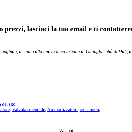
o prezzi, lasciaci la tua email e ti contatter
ongbian, accanto alla nuova linea urbana di Guangfo, città di Dali, di
del sito
atore
,
Valvola solenoide
,
Ammortizzatore per camion
,
Wechat