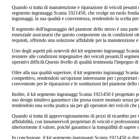
Quando si tratta di manutenzione e riparazione di veicoli pesanti
segmento ingranaggi Scania 1921450, che svolge un ruolo fondamen
ingranaggi, la sua qualità e convenienza, rendendolo la scelta pre
Il segmento dell'ingranaggio del piantone dello sterzo è una parte
essenziale assicurarsi che questo componente sia in condizioni ot
requisiti, offrendo una soluzione affidabile per la manutenzione e 
Uno degli aspetti più notevoli del kit segmento ingranaggi Scania 1
resistere alle condizioni impegnative dei veicoli pesanti.Il segmen
operativi difficili.Questo livello di qualità testimonia l'impegno 
Oltre alla sua qualità superiore, il kit segmento ingranaggi Scani
competitivo, rendendolo un'opzione interessante per i proprietari
conveniente per le riparazioni e le sostituzioni del piantone dell
Inoltre, il kit segmento ingranaggi Scania 1921450 è progettato per
suo design intuitivo garantisce che possa essere montato senza 
rendendolo una scelta pratica sia per gli operatori dei veicoli che
Quando si tratta di approvvigionamento di pezzi di ricambio per v
affidabilità, con innumerevoli proprietari di veicoli e professioni
ulteriormente il valore, poiché garantisce la tranquillità di sapere 
In conclusione, il kit segmento ingranaggi Scania 1921450 si dist