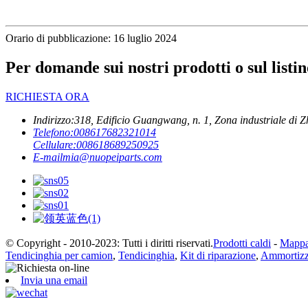
Orario di pubblicazione: 16 luglio 2024
Per domande sui nostri prodotti o sul listin
RICHIESTA ORA
Indirizzo:
318, Edificio Guangwang, n. 1, Zona industriale di Zh
Telefono:
008617682321014
Cellulare:
008618689250925
E-mail
mia@nuopeiparts.com
© Copyright - 2010-2023: Tutti i diritti riservati.
Prodotti caldi
-
Mappa 
Tendicinghia per camion
,
Tendicinghia
,
Kit di riparazione
,
Ammortizz
Invia una email