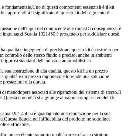
à è fondamentale.Uno di questi componenti essenziali è il kit
approfondirà il significato di questo kit del segmento di
asmissione dell'input del conducente alle ruote.Di conseguenza, è
to ingranaggi Scania 1921450 è progettato per soddisfare questi
a qualità e ingegneria di precisione, questo kit è costruito per
un controllo dello sterzo fluido e preciso, anche in ambienti
i rigorosi standard dell'industria automobilistica
a sua costruzione di alta qualità, questo kit ha un prezzo
ona qualità e un prezzo ragionevole lo rende una soluzione
 prestazioni o la durata.
 di manodopera associati alle riparazioni del sistema di sterzo.Il
i.Questa comodità si aggiunge al valore complessivo del kit,
i Scania 1921450 si è guadagnato una reputazione per la sua
i.Questa fiducia nell'affidabilità del prodotto ne sottolinea
ole e affidabile.
fre un eccellente rapporto qualità-prezzo.La sua struttura